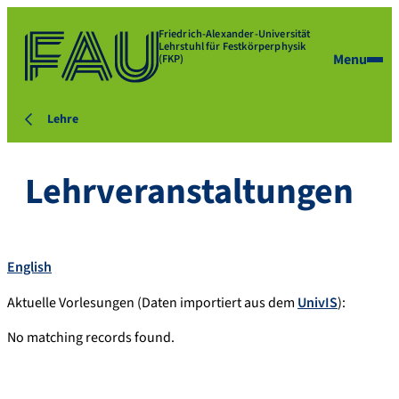
Friedrich-Alexander-Universität
Lehrstuhl für Festkörperphysik
Menu
(FKP)
Lehre
Lehrveranstaltungen
English
Aktuelle Vorlesungen (Daten importiert aus dem
UnivIS
):
No matching records found.